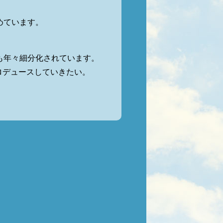
。
込めています。
も年々細分化されています。
ロデュースしていきたい。