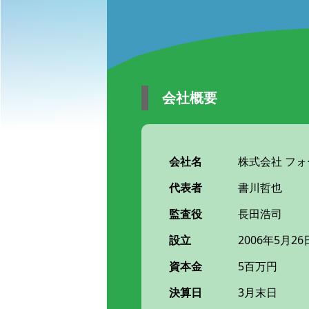
会社概要
会社名
株式会社 フォーワイ
代表者
書川哲也
監査役
長田浩司
設立
2006年5月26
資本金
5百万円
決算日
3月末日