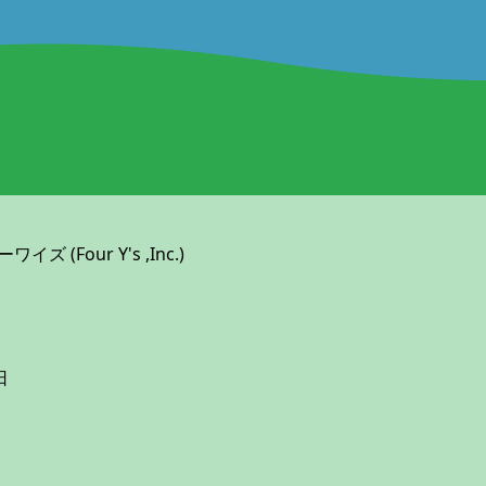
ズ (Four Y's ,Inc.)
日