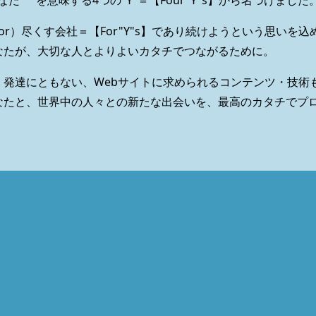
rs"＝"あなた" を意味する4つの"Y"＝【Four"Y"s】から名づけました
For）尽くす会社＝【For"Y"s】であり続けようという思いを
なたが、大切な人とよりよいカタチでつながるために。
・発達にともない、Webサイトに求められるコンテンツ・技術
なたと、世界中の人々との新たな出会いを、最高のカタチでプ